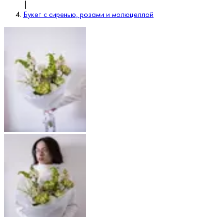
|
Букет с сиренью, розами и молюцеллой