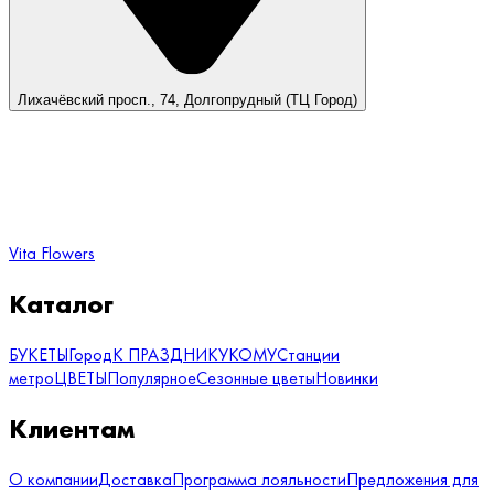
Лихачёвский просп., 74, Долгопрудный (ТЦ Город)
Vita Flowers
Каталог
БУКЕТЫ
Город
К ПРАЗДНИКУ
КОМУ
Станции
метро
ЦВЕТЫ
Популярное
Сезонные цветы
Новинки
Клиентам
О компании
Доставка
Программа лояльности
Предложения для